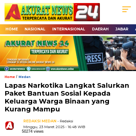
HOME
NASIONAL
INTERNASIONAL
DAERAH
JABAR
/
Home
Medan
Lapas Narkotika Langkat Salurkan
Paket Bantuan Sosial Kepada
Keluarga Warga Binaan yang
Kurang Mampu
REDAKSI MEDAN
- Redaksi
Minggu, 23 Maret 2025 - 16:48 WIB
50274 views