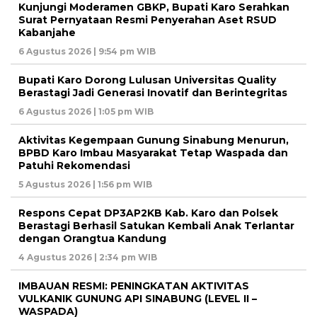
Kunjungi Moderamen GBKP, Bupati Karo Serahkan
Surat Pernyataan Resmi Penyerahan Aset RSUD
Kabanjahe
6 Agustus 2026 | 9:54 pm WIB
Bupati Karo Dorong Lulusan Universitas Quality
Berastagi Jadi Generasi Inovatif dan Berintegritas
6 Agustus 2026 | 1:05 pm WIB
Aktivitas Kegempaan Gunung Sinabung Menurun,
BPBD Karo Imbau Masyarakat Tetap Waspada dan
Patuhi Rekomendasi
5 Agustus 2026 | 1:56 pm WIB
Respons Cepat DP3AP2KB Kab. Karo dan Polsek
Berastagi Berhasil Satukan Kembali Anak Terlantar
dengan Orangtua Kandung
4 Agustus 2026 | 2:34 pm WIB
IMBAUAN RESMI: PENINGKATAN AKTIVITAS
VULKANIK GUNUNG API SINABUNG (LEVEL II –
WASPADA)