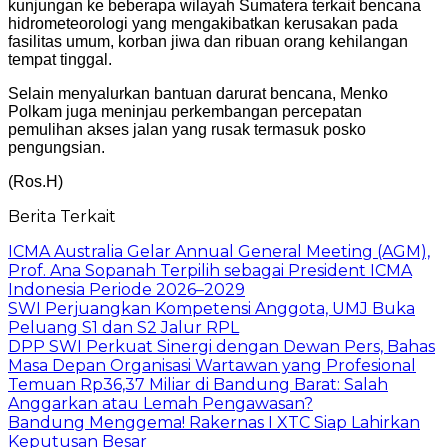
kunjungan ke beberapa wilayah Sumatera terkait bencana
hidrometeorologi yang mengakibatkan kerusakan pada
fasilitas umum, korban jiwa dan ribuan orang kehilangan
tempat tinggal.
Selain menyalurkan bantuan darurat bencana, Menko
Polkam juga meninjau perkembangan percepatan
pemulihan akses jalan yang rusak termasuk posko
pengungsian.
(Ros.H)
Berita Terkait
ICMA Australia Gelar Annual General Meeting (AGM),
Prof. Ana Sopanah Terpilih sebagai President ICMA
Indonesia Periode 2026–2029
SWI Perjuangkan Kompetensi Anggota, UMJ Buka
Peluang S1 dan S2 Jalur RPL
DPP SWI Perkuat Sinergi dengan Dewan Pers, Bahas
Masa Depan Organisasi Wartawan yang Profesional
Temuan Rp36,37 Miliar di Bandung Barat: Salah
Anggarkan atau Lemah Pengawasan?
Bandung Menggema! Rakernas I XTC Siap Lahirkan
Keputusan Besar