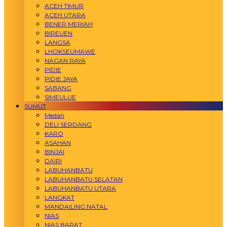
ACEH TIMUR
ACEH UTARA
BENER MERIAH
BIREUEN
LANGSA
LHOKSEUMAWE
NAGAN RAYA
PIDIE
PIDIE JAYA
SABANG
SIMEULUE
SUMUT
Medan
DELI SERDANG
KARO
ASAHAN
BINJAI
DAIRI
LABUHANBATU
LABUHANBATU SELATAN
LABUHANBATU UTARA
LANGKAT
MANDAILING NATAL
NIAS
NIAS BARAT