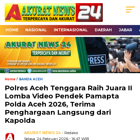
HOME
NASIONAL
INTERNASIONAL
DAERAH
JABAR
/
Home
BANDA ACEH
Polres Aceh Tenggara Raih Juara II
Lomba Video Pendek Pamapta
Polda Aceh 2026, Terima
Penghargaan Langsung dari
Kapolda
AKURAT NEWS 24
- Redaksi
Selasa, 24 Februari 2026 - 16:47 WIB