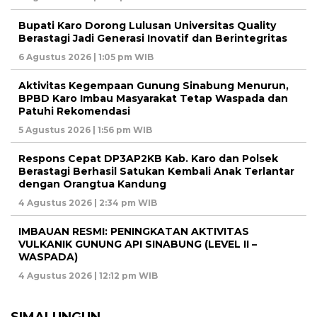
Bupati Karo Dorong Lulusan Universitas Quality
Berastagi Jadi Generasi Inovatif dan Berintegritas
6 Agustus 2026 | 1:05 pm WIB
Aktivitas Kegempaan Gunung Sinabung Menurun,
BPBD Karo Imbau Masyarakat Tetap Waspada dan
Patuhi Rekomendasi
5 Agustus 2026 | 1:56 pm WIB
Respons Cepat DP3AP2KB Kab. Karo dan Polsek
Berastagi Berhasil Satukan Kembali Anak Terlantar
dengan Orangtua Kandung
4 Agustus 2026 | 2:34 pm WIB
IMBAUAN RESMI: PENINGKATAN AKTIVITAS
VULKANIK GUNUNG API SINABUNG (LEVEL II –
WASPADA)
4 Agustus 2026 | 12:12 pm WIB
SIMALUNGUN