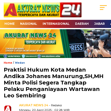
HOME
NASIONAL
INTERNASIONAL
DAERAH
JABAR
/
Home
Medan
Praktisi Hukum Kota Medan
Andika Johanes Manurung,SH,MH
Minta Polisi Segera Tangkap
Pelaku Penganiayaan Wartawan
Leo Sembiring
AKURAT NEWS 24
- Redaksi
Minggu, 20 April 2025 - 02:28 WIB