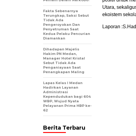
Utara, sekaligu
Fakta Sebenarnya
ekoistem sekol
Terungkap, Saksi Sebut
Tidak Ada
Pengeroyokan Dan
Laporan :S.Had
Penyetruman Saat
Kedua Pelaku Pencurian
Diamankan
Dihadapan Majelis
Hakim PN Medan,
Manager Hotel Kristal
Sebut Tidak Ada
Penganiayaan Saat
Penangkapan Maling
Lapas Kelas I Medan
Hadirkan Layanan
Administrasi
Kependudukan bagi 604
WBP, Wujud Nyata
Pelayanan Prima HBP ke-
62
Berita Terbaru