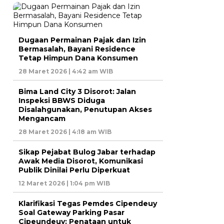
Dugaan Permainan Pajak dan Izin
Bermasalah, Bayani Residence
Tetap Himpun Dana Konsumen
28 Maret 2026 | 4:42 am WIB
Bima Land City 3 Disorot: Jalan
Inspeksi BBWS Diduga
Disalahgunakan, Penutupan Akses
Mengancam
28 Maret 2026 | 4:18 am WIB
Sikap Pejabat Bulog Jabar terhadap
Awak Media Disorot, Komunikasi
Publik Dinilai Perlu Diperkuat
12 Maret 2026 | 1:04 pm WIB
Klarifikasi Tegas Pemdes Cipendeuy
Soal Gateway Parking Pasar
Cipeundeuy: Penataan untuk