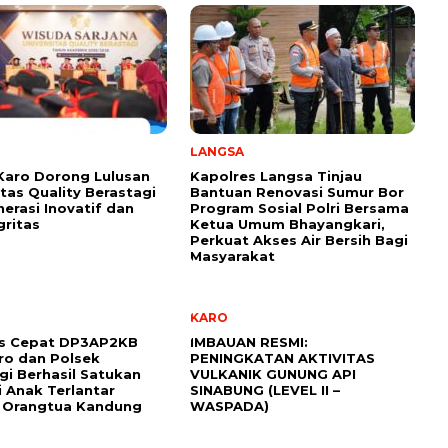
LANGSA
Karo Dorong Lulusan
Kapolres Langsa Tinjau
itas Quality Berastagi
Bantuan Renovasi Sumur Bor
nerasi Inovatif dan
Program Sosial Polri Bersama
gritas
Ketua Umum Bhayangkari,
Perkuat Akses Air Bersih Bagi
Masyarakat
KARO
s Cepat DP3AP2KB
IMBAUAN RESMI:
ro dan Polsek
PENINGKATAN AKTIVITAS
gi Berhasil Satukan
VULKANIK GUNUNG API
 Anak Terlantar
SINABUNG (LEVEL II –
 Orangtua Kandung
WASPADA)