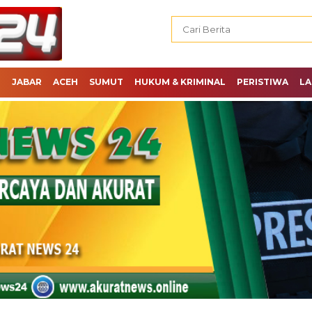
H
JABAR
ACEH
SUMUT
HUKUM & KRIMINAL
PERISTIWA
LA