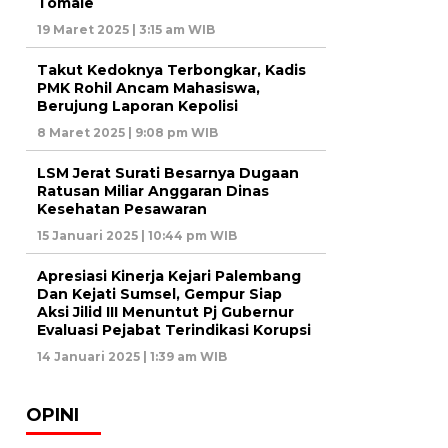
Tomale
19 Maret 2025 | 3:15 am WIB
Takut Kedoknya Terbongkar, Kadis
PMK Rohil Ancam Mahasiswa,
Berujung Laporan Kepolisi
8 Maret 2025 | 9:08 pm WIB
LSM Jerat Surati Besarnya Dugaan
Ratusan Miliar Anggaran Dinas
Kesehatan Pesawaran
15 Januari 2025 | 10:44 pm WIB
Apresiasi Kinerja Kejari Palembang
Dan Kejati Sumsel, Gempur Siap
Aksi Jilid III Menuntut Pj Gubernur
Evaluasi Pejabat Terindikasi Korupsi
14 Januari 2025 | 1:39 am WIB
OPINI