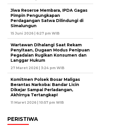
Jiwa Reserse Membara, IPDA Gagas
Pimpin Pengungkapan
Perdagangan Satwa Dilindungi di
Simalungun
15 Juni 2026 | 6:27 pm WIB
Wartawan Dihalangi Saat Rekam
Penyitaan, Dugaan Modus Penipuan
Pegadaian Rugikan Konsumen dan
Langgar Hukum
27 Maret 2026 | 3:24 pm WIB
Komitmen Polsek Bosar Maligas
Berantas Narkoba: Bandar Licin
Dikejar Sampai Perladangan,
Akhirnya Tertangkap!
11 Maret 2026 | 10:57 pm WIB
PERISTIWA