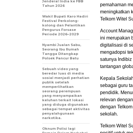
Jenderal India ke FBB
pemahaman men
Tahun 2026
meningkatkan ku
Wakil Bupati Karo Hadiri
Telkom Witel S
Festival Perkolong-
kolong dan Pelantikan
Pengurus Forsase
Account Manag
Periode 2026–2029
ini merupakan 
digitalisasi di
Nyambi Jualan Sabu,
Seorang Ibu Rumah
mengadopsi tek
Tangga Ditangkap
Polsek Pancur Batu
satunya Indibi
tantangan globa
Sebuah video yang
beredar luas di media
sosial menjadi perhatian
Kepala Sekolah
publik setelah
sebagai guru t
memperlihatkan
seorang perempuan
pendidik. Menur
yang menyampaikan
relevan dengan 
keluhan terkait lokasi
yang diduga digunakan
dengan Telkom d
sebagai tempat aktivitas
penyalahgunaan
sekolah.
narkotika.
Telkom Witel S
Oknum Polisi lagi
positif untuk m
Pemain Dalam Narkobo!