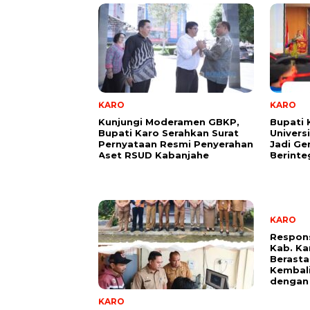
KARO
KARO
Kunjungi Moderamen GBKP,
Bupati 
Bupati Karo Serahkan Surat
Univers
Pernyataan Resmi Penyerahan
Jadi Ge
Aset RSUD Kabanjahe
Berinte
KARO
Respon
Kab. Ka
Berasta
Kembali
dengan
KARO