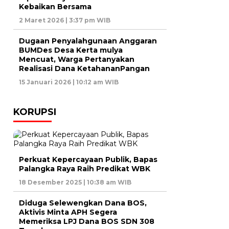
Kebaikan Bersama
2 Maret 2026 | 3:37 pm WIB
Dugaan Penyalahgunaan Anggaran
BUMDes Desa Kerta mulya
Mencuat, Warga Pertanyakan
Realisasi Dana KetahananPangan
15 Januari 2026 | 10:12 am WIB
KORUPSI
Perkuat Kepercayaan Publik, Bapas
Palangka Raya Raih Predikat WBK
18 Desember 2025 | 10:38 am WIB
Diduga Selewengkan Dana BOS,
Aktivis Minta APH Segera
Memeriksa LPJ Dana BOS SDN 308