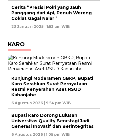
Cerita “Presisi Polri yang Jauh
Panggang dari Api, Penuh Wereng
Coklat Gagal Nalar”
23 Januari 2025 | 1:53 am WIB
KARO
Kunjungi Moderamen GBKP, Bupati
Karo Serahkan Surat Pernyataan
Resmi Penyerahan Aset RSUD
Kabanjahe
6 Agustus 2026 | 9:54 pm WIB
Bupati Karo Dorong Lulusan
Universitas Quality Berastagi Jadi
Generasi Inovatif dan Berintegritas
6 Agustus 2026 | 1:05 pm WIB