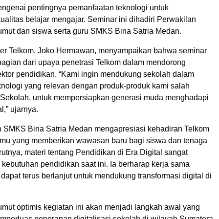
genai pentingnya pemanfaatan teknologi untuk
alitas belajar mengajar. Seminar ini dihadiri Perwakilan
umut dan siswa serta guru SMKS Bina Satria Medan.
er Telkom, Joko Hermawan, menyampaikan bahwa seminar
bagian dari upaya penetrasi Telkom dalam mendorong
 sektor pendidikan. “Kami ingin mendukung sekolah dalam
nologi yang relevan dengan produk-produk kami salah
z Sekolah, untuk mempersiapkan generasi muda menghadapi
l,” ujarnya.
 SMKS Bina Satria Medan mengapresiasi kehadiran Telkom
amu yang memberikan wawasan baru bagi siswa dan tenaga
utnya, materi tentang Pendidikan di Era Digital sangat
kebutuhan pendidikan saat ini. Ia berharap kerja sama
apat terus berlanjut untuk mendukung transformasi digital di
umut optimis kegiatan ini akan menjadi langkah awal yang
emperluas penerapan digitalisasi sekolah di wilayah Sumatera