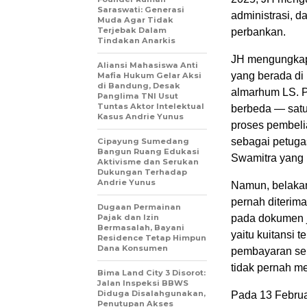
Saraswati: Generasi
administrasi, 
Muda Agar Tidak
Terjebak Dalam
perbankan.
Tindakan Anarkis
JH mengungkap 
Aliansi Mahasiswa Anti
yang berada di 
Mafia Hukum Gelar Aksi
di Bandung, Desak
almarhum LS. P
Panglima TNI Usut
Tuntas Aktor Intelektual
berbeda — satu 
Kasus Andrie Yunus
proses pembelia
sebagai petugas
Cipayung Sumedang
Bangun Ruang Edukasi
Swamitra yang 
Aktivisme dan Serukan
Dukungan Terhadap
Andrie Yunus
Namun, belakan
pernah diterim
Dugaan Permainan
Pajak dan Izin
pada dokumen ju
Bermasalah, Bayani
yaitu kuitansi
Residence Tetap Himpun
Dana Konsumen
pembayaran seb
tidak pernah m
Bima Land City 3 Disorot:
Jalan Inspeksi BBWS
Diduga Disalahgunakan,
Pada 13 Februar
Penutupan Akses