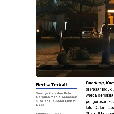
Bandung, Kami
Berita Terkait
di Pasar Induk
Sinergi Polri dan Petani
warga berinisi
Berbuah Manis, Kapolsek
Cicalengka Antar Empat
pengurusan kepe
Desa
lalu. Dalam la
2025, JH mengun
Founder Rumah