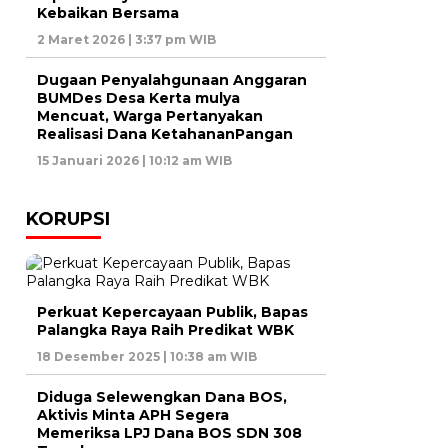
Kebaikan Bersama
2 Maret 2026 | 3:37 pm WIB
Dugaan Penyalahgunaan Anggaran
BUMDes Desa Kerta mulya
Mencuat, Warga Pertanyakan
Realisasi Dana KetahananPangan
15 Januari 2026 | 10:12 am WIB
KORUPSI
Perkuat Kepercayaan Publik, Bapas
Palangka Raya Raih Predikat WBK
18 Desember 2025 | 10:38 am WIB
Diduga Selewengkan Dana BOS,
Aktivis Minta APH Segera
Memeriksa LPJ Dana BOS SDN 308