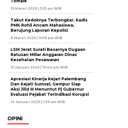
Tomale
19 Maret 2025 | 3:15 am WIB
Takut Kedoknya Terbongkar, Kadis
PMK Rohil Ancam Mahasiswa,
Berujung Laporan Kepolisi
8 Maret 2025 | 9:08 pm WIB
LSM Jerat Surati Besarnya Dugaan
Ratusan Miliar Anggaran Dinas
Kesehatan Pesawaran
15 Januari 2025 | 10:44 pm WIB
Apresiasi Kinerja Kejari Palembang
Dan Kejati Sumsel, Gempur Siap
Aksi Jilid III Menuntut Pj Gubernur
Evaluasi Pejabat Terindikasi Korupsi
14 Januari 2025 | 1:39 am WIB
OPINI