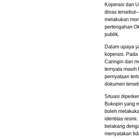
Koperasi dan U
dinas tersebut
melakukan moni
pertengahan Ok
publik.
Dalam upaya ya
koperasi. Pada
Caringin dan m
ternyata masih 
pernyataan ter
dokumen terseb
Situasi diperk
Bukopin yang m
boleh melakuka
identitas resmi
belakang dengan
menyatakan tid