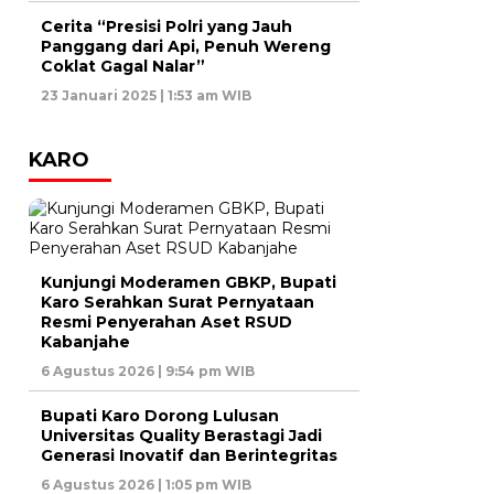
Cerita “Presisi Polri yang Jauh
Panggang dari Api, Penuh Wereng
Coklat Gagal Nalar”
23 Januari 2025 | 1:53 am WIB
KARO
Kunjungi Moderamen GBKP, Bupati
Karo Serahkan Surat Pernyataan
Resmi Penyerahan Aset RSUD
Kabanjahe
6 Agustus 2026 | 9:54 pm WIB
Bupati Karo Dorong Lulusan
Universitas Quality Berastagi Jadi
Generasi Inovatif dan Berintegritas
6 Agustus 2026 | 1:05 pm WIB