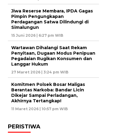
Jiwa Reserse Membara, IPDA Gagas
Pimpin Pengungkapan
Perdagangan Satwa Dilindungi di
Simalungun
15 Juni 2026 | 6:27 pm WIB
Wartawan Dihalangi Saat Rekam
Penyitaan, Dugaan Modus Penipuan
Pegadaian Rugikan Konsumen dan
Langgar Hukum
27 Maret 2026 | 3:24 pm WIB
Komitmen Polsek Bosar Maligas
Berantas Narkoba: Bandar Licin
Dikejar Sampai Perladangan,
Akhirnya Tertangkap!
11 Maret 2026 | 10:57 pm WIB
PERISTIWA