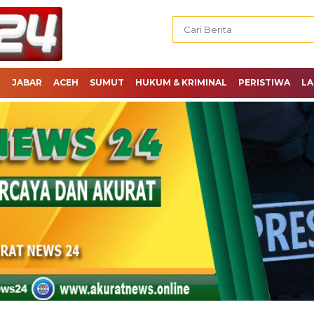
H
JABAR
ACEH
SUMUT
HUKUM & KRIMINAL
PERISTIWA
LA