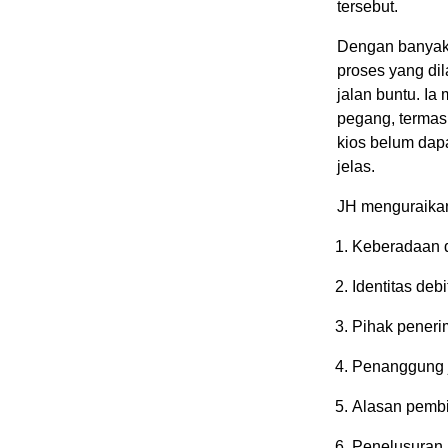
tersebut.
Dengan banyakn
proses yang di
jalan buntu. I
pegang, termasu
kios belum dapa
jelas.
JH menguraikan,
Keberadaan da
Identitas deb
Pihak penerim
Penanggung j
Alasan pembi
Penelusuran 