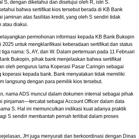
al S, dengan diketahui dan disetujui oleh R, istri S.
etahui bahwa sertifikat kios tersebut berada di KB Bank
jaminan atas fasilitas kredit, yang oleh S sendiri tidak
 atau diakui.
elayangkan permohonan informasi kepada KB Bank Bukopin
 2025 untuk mengklarifikasi keberadaan sertifikat dan status
t tiga nama: S, AY, dan W. Dalam pertemuan pada 11 Februari
Bank Bukopin, pihak bank menjelaskan bahwa sertifikat
pkan oleh pengurus lama Koperasi Pasar Caringin sebagai
g koperasi kepada bank. Bank menyatakan tidak memiliki
 langsung dengan para pemilik kios tersebut.
n, nama ADS muncul dalam dokumen internal sebagai pihak
 pinjaman—tercatat sebagai Account Officer dalam data
ama S. Hal ini memunculkan indikasi kuat adanya praktik
apalagi S sendiri membantah pernah terlibat dalam proses
kejelasan, JH juga menyurati dan berkoordinasi dengan Dinas