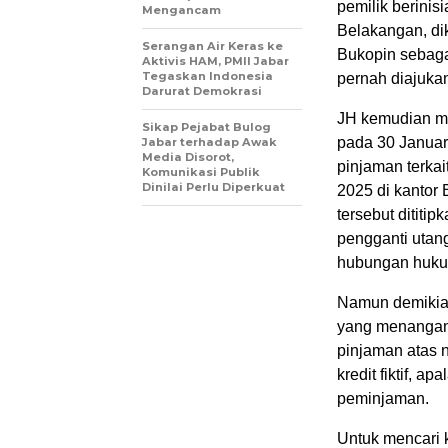
pemilik berinisi
Mengancam
Belakangan, dik
Serangan Air Keras ke
Bukopin sebagai 
Aktivis HAM, PMII Jabar
Tegaskan Indonesia
pernah diajukan
Darurat Demokrasi
JH kemudian m
Sikap Pejabat Bulog
pada 30 Januari
Jabar terhadap Awak
Media Disorot,
pinjaman terkai
Komunikasi Publik
Dinilai Perlu Diperkuat
2025 di kantor 
tersebut dititi
pengganti utan
hubungan hukum
Namun demikia
yang menangani
pinjaman atas n
kredit fiktif, 
peminjaman.
Untuk mencari 