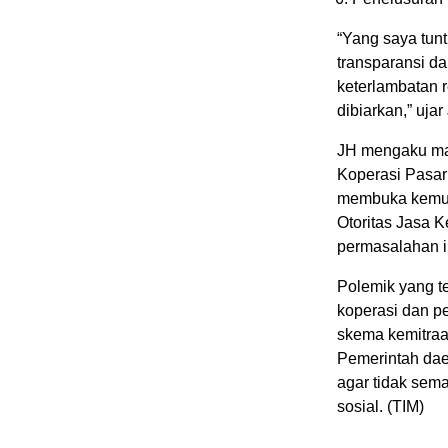
“Yang saya tunt
transparansi d
keterlambatan 
dibiarkan,” uja
JH mengaku ma
Koperasi Pasar
membuka kemun
Otoritas Jasa 
permasalahan in
Polemik yang te
koperasi dan p
skema kemitraa
Pemerintah dae
agar tidak sem
sosial. (TIM)