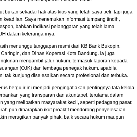
ut bukan sekadar hak atas kios yang telah saya beli, tapi juga
an keadilan. Saya menemukan informasi tumpang tindih,
respon, bahkan indikasi pelanggaran yang telah lama
r JH dalam keterangannya.
sih menunggu tanggapan resmi dari KB Bank Bukopin,
 Caringin, dan Dinas Koperasi Kota Bandung. Ia juga
gkinan mengambil jalur hukum, termasuk laporan kepada
Keuangan (OJK) dan lembaga penegak hukum, apabila
i tak kunjung diselesaikan secara profesional dan terbuka.
rus bergulir ini menjadi pengingat akan pentingnya tata kelola
erbankan yang transparan dan akuntabel, terutama dalam
n yang melibatkan masyarakat kecil, seperti pedagang pasar.
rah pun diharapkan ikut proaktif mendorong penyelesaian
akin merugikan banyak pihak, baik secara hukum maupun