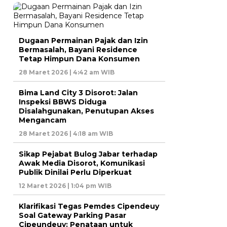
Dugaan Permainan Pajak dan Izin
Bermasalah, Bayani Residence
Tetap Himpun Dana Konsumen
28 Maret 2026 | 4:42 am WIB
Bima Land City 3 Disorot: Jalan
Inspeksi BBWS Diduga
Disalahgunakan, Penutupan Akses
Mengancam
28 Maret 2026 | 4:18 am WIB
Sikap Pejabat Bulog Jabar terhadap
Awak Media Disorot, Komunikasi
Publik Dinilai Perlu Diperkuat
12 Maret 2026 | 1:04 pm WIB
Klarifikasi Tegas Pemdes Cipendeuy
Soal Gateway Parking Pasar
Cipeundeuy: Penataan untuk