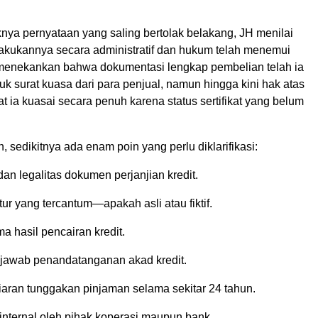
ya pernyataan yang saling bertolak belakang, JH menilai
lakukannya secara administratif dan hukum telah menemui
a menekankan bahwa dokumentasi lengkap pembelian telah ia
k surat kuasa dari para penjual, namun hingga kini hak atas
t ia kuasai secara penuh karena status sertifikat yang belum
 sedikitnya ada enam poin yang perlu diklarifikasi:
n legalitas dokumen perjanjian kredit.
itur yang tercantum—apakah asli atau fiktif.
a hasil pencairan kredit.
awab penandatanganan akad kredit.
aran tunggakan pinjaman selama sekitar 24 tahun.
internal oleh pihak koperasi maupun bank.